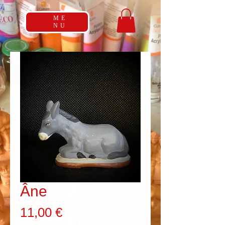
ME
NU
Âne
Prix
11,00 €