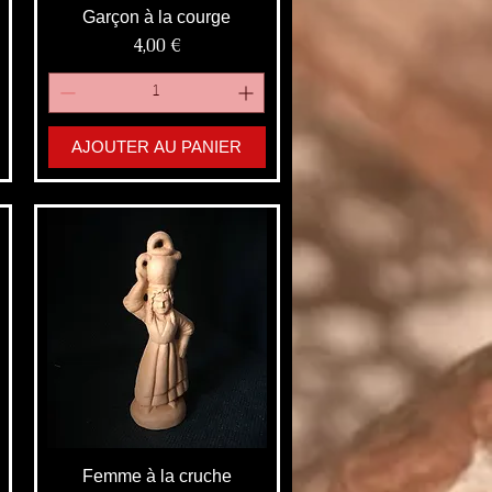
Garçon à la courge
Prix
4,00 €
AJOUTER AU PANIER
Femme à la cruche