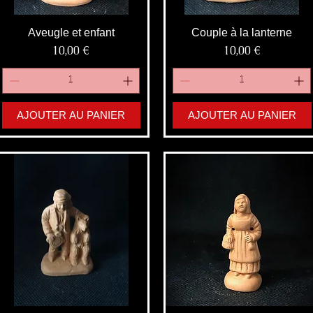
Aveugle et enfant
Couple à la lanterne
Prix
Prix
10,00 €
10,00 €
AJOUTER AU PANIER
AJOUTER AU PANIER