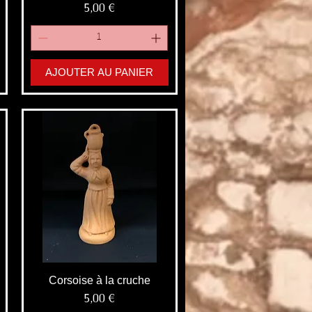
Prix
5,00 €
AJOUTER AU PANIER
Corsoise à la cruche
Prix
5,00 €