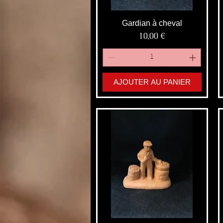
Gardian à cheval
Prix
10,00 €
AJOUTER AU PANIER