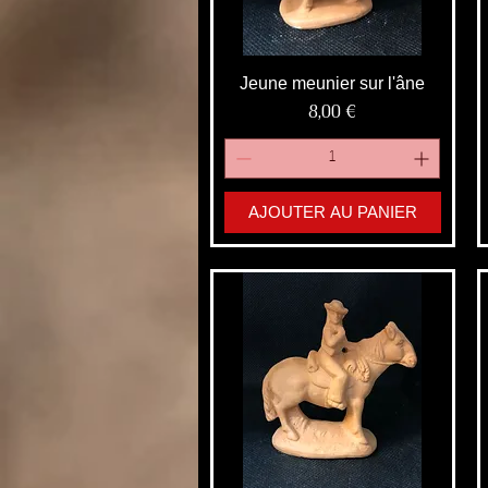
Jeune meunier sur l'âne
Prix
8,00 €
AJOUTER AU PANIER