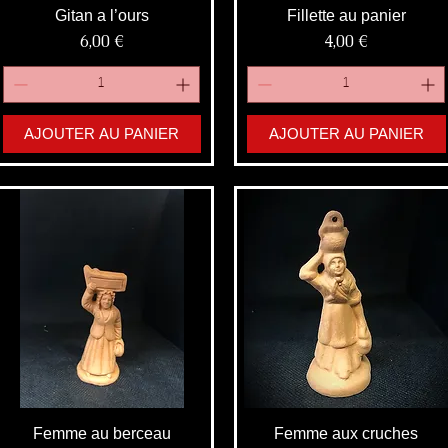
Gitan a l’ours
Fillette au panier
Prix
Prix
6,00 €
4,00 €
AJOUTER AU PANIER
AJOUTER AU PANIER
Femme au berceau
Femme aux cruches