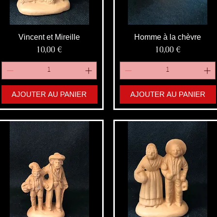
Vincent et Mireille
Homme à la chèvre
Prix
Prix
10,00 €
10,00 €
AJOUTER AU PANIER
AJOUTER AU PANIER