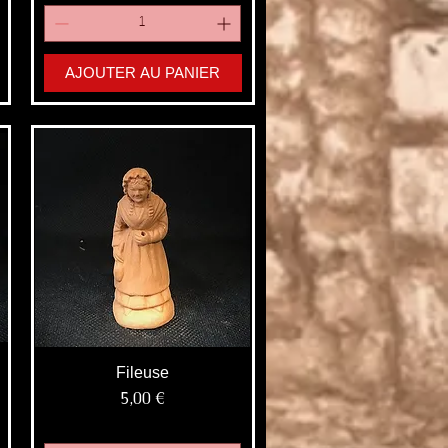
AJOUTER AU PANIER
Fileuse
Prix
5,00 €