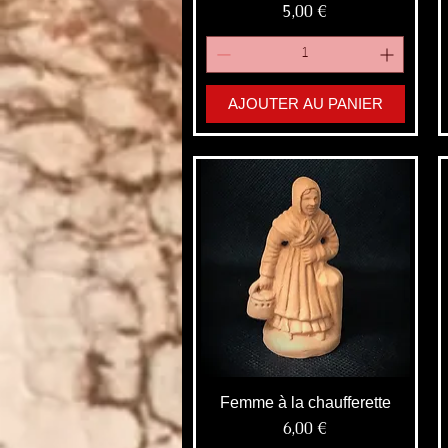
Prix
5,00 €
AJOUTER AU PANIER
Femme à la chaufferette
Prix
6,00 €