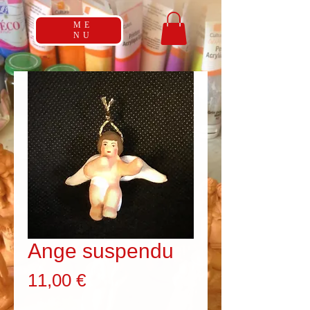
ME
NU
Ange suspendu
Prix
11,00 €