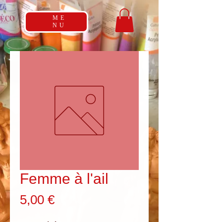
ME
NU
Femme à l'ail
Prix
5,00 €