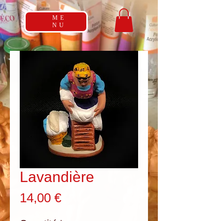
ME
NU
Lavandière
Prix
14,00 €