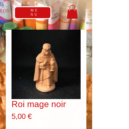
ME
NU
Roi mage noir
Prix
5,00 €